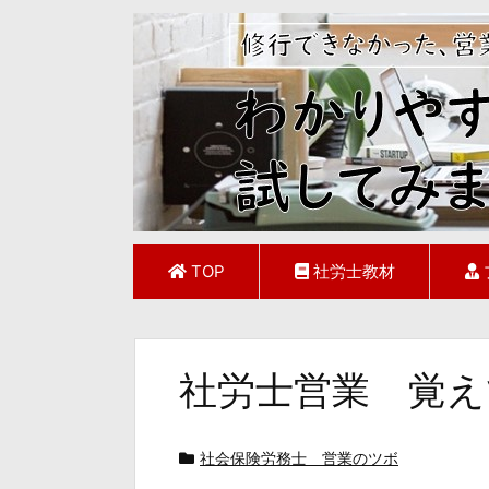
TOP
社労士教材
社労士営業 覚え
社会保険労務士 営業のツボ